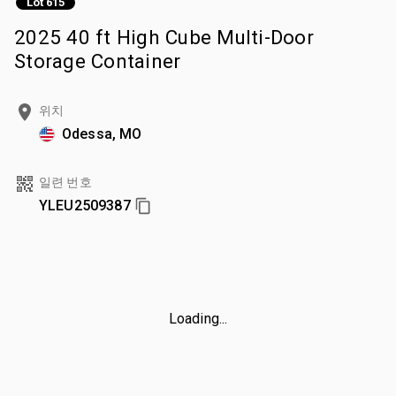
Lot 615
2025 40 ft High Cube Multi-Door
Storage Container
위치
Odessa, MO
일련 번호
YLEU2509387
Loading...