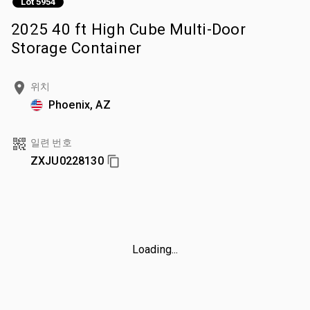
Lot 5954
2025 40 ft High Cube Multi-Door
Storage Container
위치
Phoenix, AZ
일련 번호
ZXJU0228130
Loading...