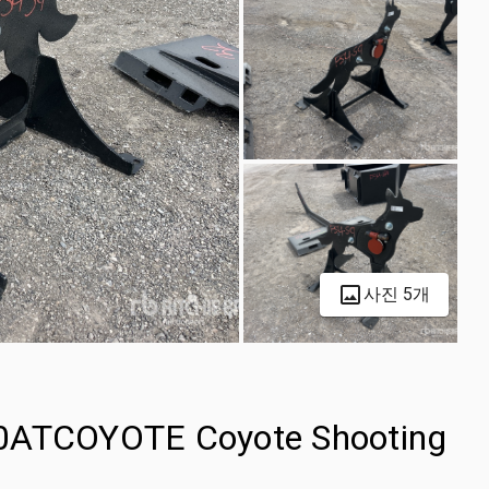
사진 5개
00ATCOYOTE Coyote Shooting