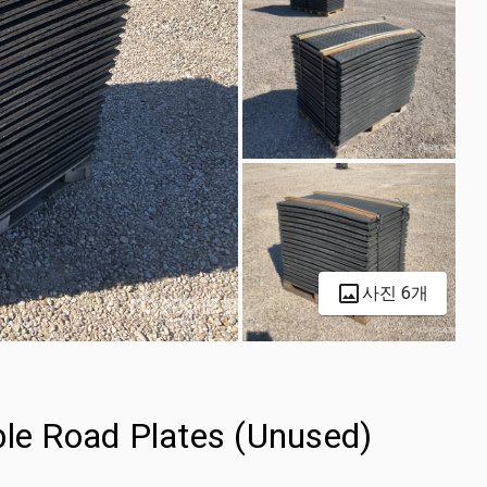
사진 6개
ble Road Plates (Unused)