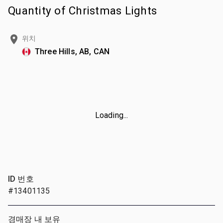
Quantity of Christmas Lights
위치
Three Hills, AB, CAN
Loading...
ID 번호
#13401135
경매장 내 보유