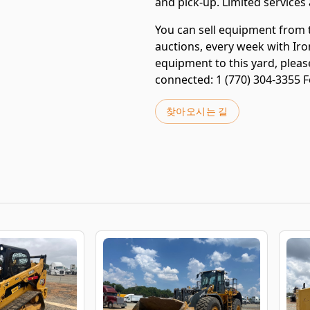
and pick-up. Limited services 
You can sell equipment from th
auctions, every week with Iro
equipment to this yard, please
connected: 1 (770) 304-3355 Fo
찾아오시는 길