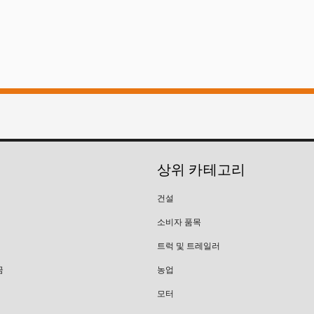
상위 카테고리
건설
소비자 품목
트럭 및 트레일러
금
농업
모터