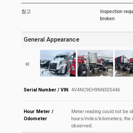
참고
Inspection requ
broken
General Appearance
Serial Number / VIN
4V4NC9EH9NN305446
Hour Meter /
Meter reading could not be 
Odometer
hours/miles/kilometers; the i
observed.