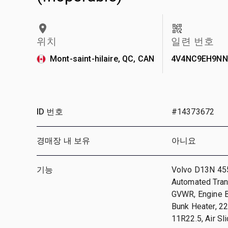
위치
일련 번호
Mont-saint-hilaire, QC, CAN
4V4NC9EH9NN
ID 번호
#14373672
경매장 내 보유
아니요
기능
Volvo D13N 455
Automated Tran
GVWR, Engine Br
Bunk Heater, 2
11R22.5, Air Sl