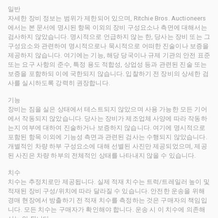
일반
자세한 장비 정보는 범위가 제한되어 있으며, Ritchie Bros. Auctioneers
에서는 본 문서에 명시된 항목 이외의 장비 구성요소나 측면에 대해서는
검사하지 않았습니다. 명시적으로 언급하지 않는 한, 당사는 장비 또는 그
구성요소와 관련하여 명시적으로나 묵시적으로 어떠한 진술이나 보증을
제공하지 않습니다. 여기에는 기능, 해당 당국이나 규제 기관의 안전 표준
또는 요구 사항의 준수, 특정 용도 적합성, 상업성 등과 관련된 진술 또는
보증을 포함하되 이에 국한되지 않습니다. 입찰하기 전 장비의 상세한 검
사를 실시하도록 강력히 권장합니다.
기능
장비는 짐을 실은 상태에서 테스트되지 않았으며 사용 가능한 모든 기어
에서 작동되지 않았습니다. 당사는 장비가 제조업체 사양에 따라 작동하
는지 여부에 대하여 진술하거나 보증하지 않습니다. 여기에 명시적으로
포함된 항목 이외에 기능성 측면과 관련된 검사는 수행되지 않았습니다.
개별적인 차량 하부 구성요소에 대해 선별된 사진만 제공되었으며, 제공
된 사진은 차량 하부의 전체적인 상태를 나타내지 않을 수 있습니다.
치수
치수는 추정치로만 제공됩니다. 실제 적재 치수는 트럭/트레일러 높이 및
적재된 장비 구성/위치에 따라 달라질 수 있습니다. 안전한 운송을 위해
경매 현장에서 방출하기 전 적재 치수를 측정하는 것은 구매자의 책임입
니다. 모든 치수는 구매자가 확인해야 합니다. 운송 시 이 치수에 의존해