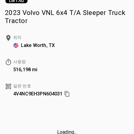
Lot 1702
2023 Volvo VNL 6x4 T/A Sleeper Truck
Tractor
위치
Lake Worth, TX
사용량
516,198 mi
일련 번호
4V4NC9EH3PN604031
Loading...