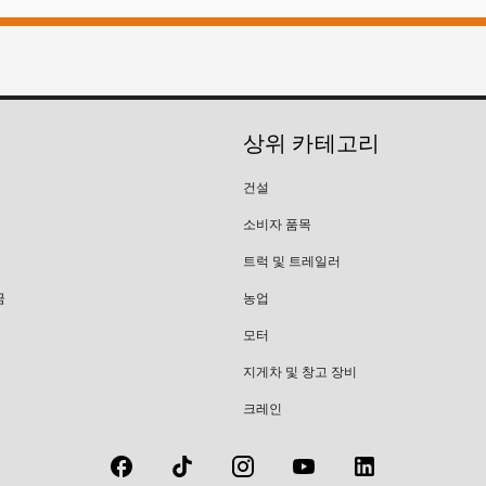
상위 카테고리
건설
소비자 품목
트럭 및 트레일러
금
농업
모터
지게차 및 창고 장비
크레인