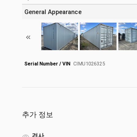
General Appearance
Serial Number / VIN
CIMU1026325
추가 정보
검사