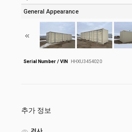
General Appearance
Serial Number / VIN
HHXU3454020
추가 정보
검사