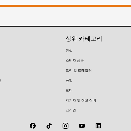
상위 카테고리
건설
소비자 품목
트럭 및 트레일러
금
농업
모터
지게차 및 창고 장비
크레인