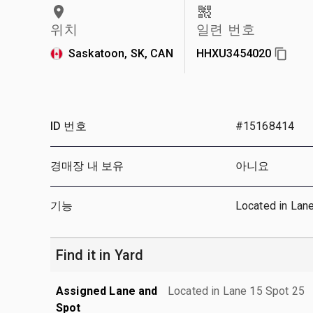
위치
일련 번호
Saskatoon, SK, CAN
HHXU3454020
ID 번호
#15168414
경매장 내 보유
아니요
기능
Located in Lan
Find it in Yard
Assigned Lane and
Located in Lane 15 Spot 25
Spot