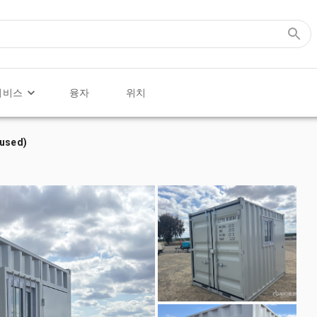
서비스
융자
위치
nused)