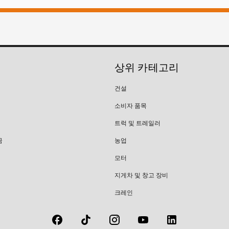
상위 카테고리
건설
소비자 품목
트럭 및 트레일러
금
농업
모터
지게차 및 창고 장비
크레인