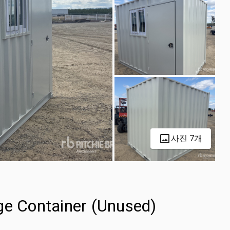
사진 7개
ge Container (Unused)