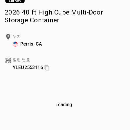
Lot 959
2026 40 ft High Cube Multi-Door
Storage Container
위치
Perris, CA
일련 번호
YLEU2553116
Loading...