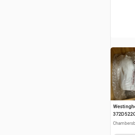
Westingh
372D522
Circuit B
Chambersb