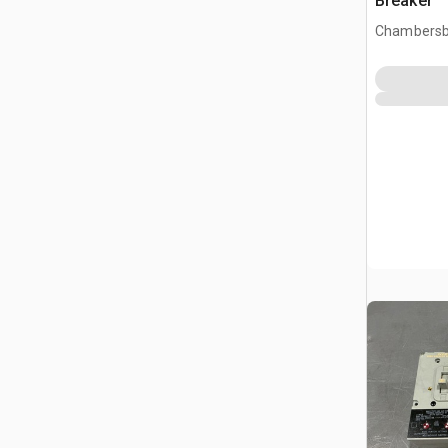
Breaker
Chambersb