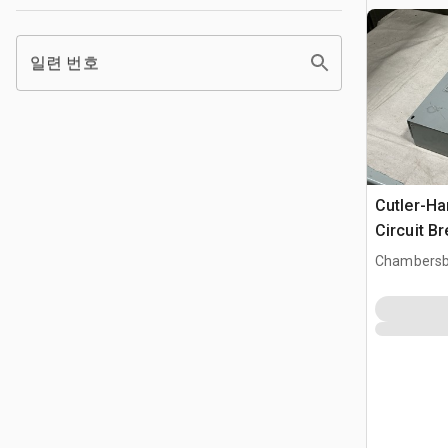
일련 번호
Cutler-H
Circuit B
Chambersb