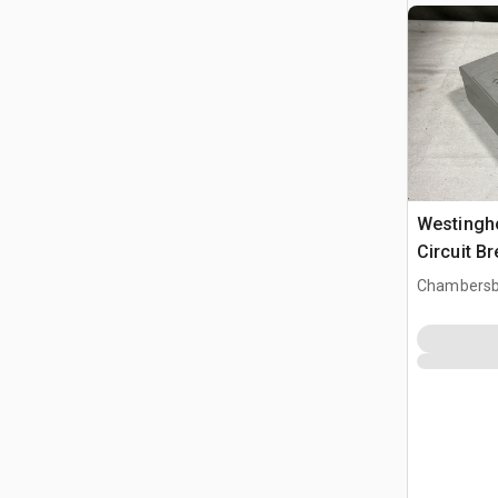
Westingh
Circuit B
Chambersb