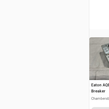
Eaton AQB
Breaker
Chambersb