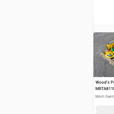
Wood's P
MRTA811L
Vacuum Li
Mont-Saint-