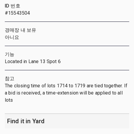
ID 번호
#15543504
경매장 내 보유
아니요
기능
Located in Lane 13 Spot 6
참고
The closing time of lots 1714 to 1719 are tied together. If
a bid is received, a time-extension will be applied to all
lots
Find it in Yard