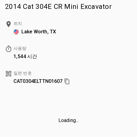
2014 Cat 304E CR Mini Excavator
위치
Lake Worth, TX
사용량
1,544 시간
일련 번호
CAT0304ELTTN01607
Loading...