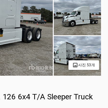
사진 53개
a 126 6x4 T/A Sleeper Truck