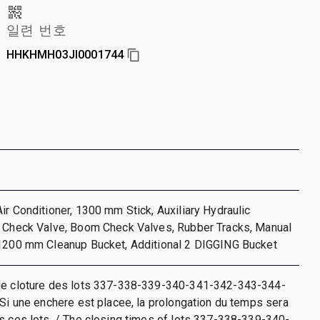
일련 번호
HHKHMH03JI0001744
ir Conditioner, 1300 mm Stick, Auxiliary Hydraulic
k Check Valve, Boom Check Valves, Rubber Tracks, Manual
 1200 mm Cleanup Bucket, Additional 2 DIGGING Bucket
de cloture des lots 337-338-339-340-341-342-343-344-
 Si une enchere est placee, la prolongation du temps sera
s ces lots. / The closing times of lots 337-338-339-340-