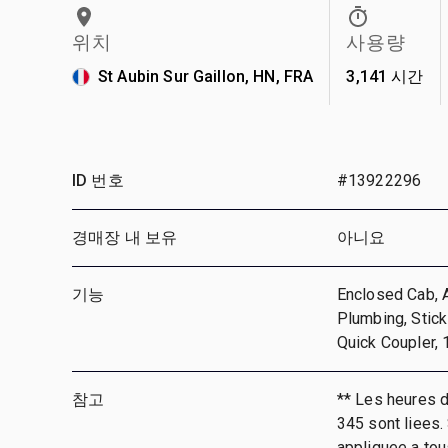
위치
사용량
St Aubin Sur Gaillon, HN, FRA
3,141 시간
ID 번호
#13922296
경매장 내 보유
아니요
기능
Enclosed Cab, A
Plumbing, Stic
Quick Coupler,
참고
** Les heures 
345 sont liees.
appliquee a tou