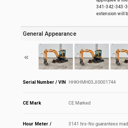
341-342-343-344
extension will b
General Appearance
Serial Number / VIN
HHKHMH03JI0001744
CE Mark
CE Marked
Hour Meter /
3141 hrs-No guarantees made