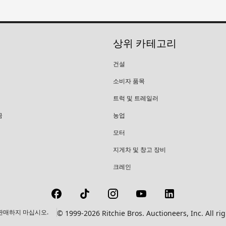
상위 카테고리
건설
소비자 품목
트럭 및 트레일러
금
농업
모터
지게차 및 창고 장비
크레인
판매하지 마십시오.
© 1999-2026 Ritchie Bros. Auctioneers, Inc.