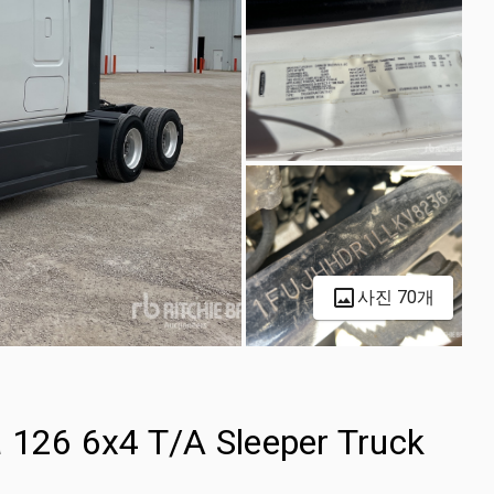
사진 70개
a 126 6x4 T/A Sleeper Truck