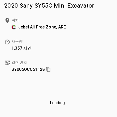
2020 Sany SY55C Mini Excavator
위치
Jebel Ali Free Zone, ARE
사용량
1,357 시간
일련 번호
SY005QCC51128
Loading...