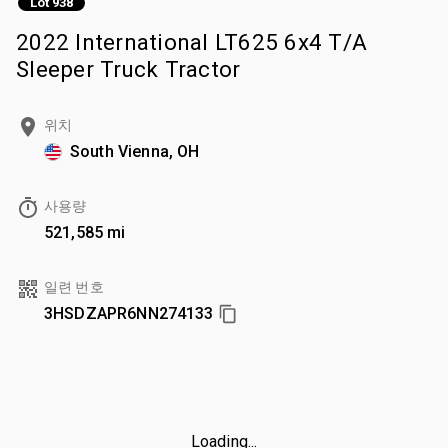
Lot 938
2022 International LT625 6x4 T/A
Sleeper Truck Tractor
위치
South Vienna, OH
사용량
521,585 mi
일련 번호
3HSDZAPR6NN274133
Loading...