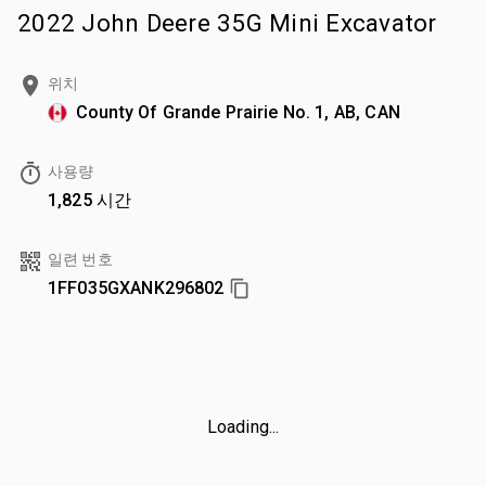
2022 John Deere 35G Mini Excavator
위치
County Of Grande Prairie No. 1, AB, CAN
사용량
1,825 시간
일련 번호
1FF035GXANK296802
Loading...