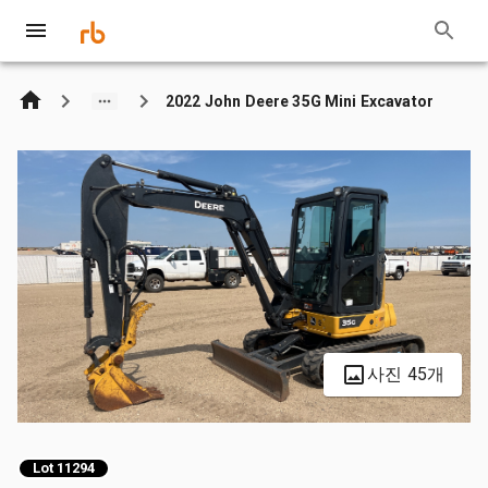
2022 John Deere 35G Mini Excavator
사진 45개
Lot 11294