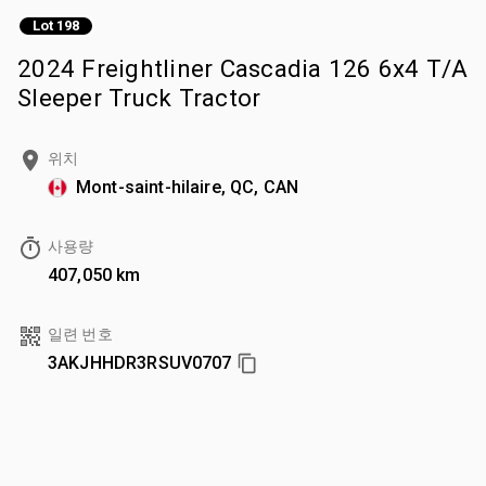
Lot 198
2024 Freightliner Cascadia 126 6x4 T/A
Sleeper Truck Tractor
위치
Mont-saint-hilaire, QC, CAN
사용량
407,050 km
일련 번호
3AKJHHDR3RSUV0707