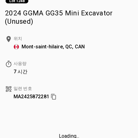
Lot 1248
2024 GGMA GG35 Mini Excavator
(Unused)
위치
Mont-saint-hilaire, QC, CAN
사용량
7 시간
일련 번호
MA2425872281
Loading...