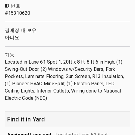
ID 번호
#15310620
경매장 내 보유
아니요
기능
Located in Lane 61 Spot 1, 20ft x 8 ft, 8 ft 6 in High, (1)
Swing-Out Door, (2) Windows w/Security Bars, Fork
Pockets, Laminate Flooring, Sun Screen, R13 Insulation,
(1) Pioneer HVAC Mini-Split, (1) Electric Panel, LED
Ceiling Lights, Interior Outlets, Wiring done to National
Electric Code (NEC)
Find it in Yard
Assigned Lane and
Located in Lane 61 Spot