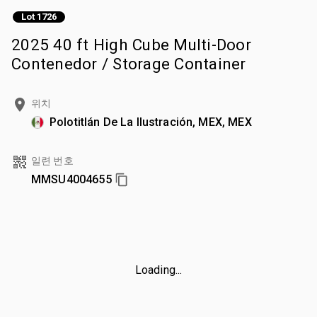
Lot 1726
2025 40 ft High Cube Multi-Door
Contenedor / Storage Container
위치
Polotitlán De La Ilustración, MEX, MEX
일련 번호
MMSU4004655
Loading...