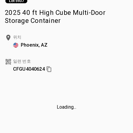
Lot 5937
2025 40 ft High Cube Multi-Door
Storage Container
위치
Phoenix, AZ
일련 번호
CFGU4040624
Loading...