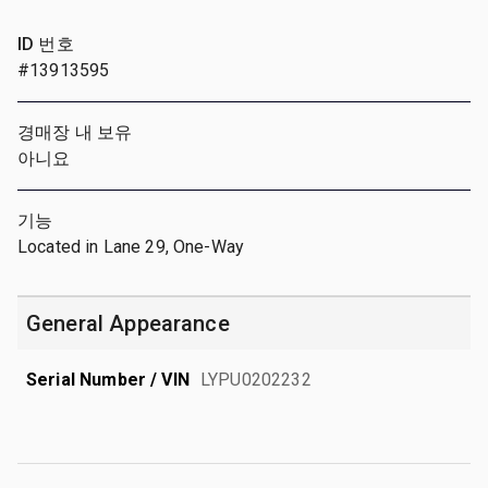
ID 번호
#13913595
경매장 내 보유
아니요
기능
Located in Lane 29, One-Way
General Appearance
Serial Number / VIN
LYPU0202232