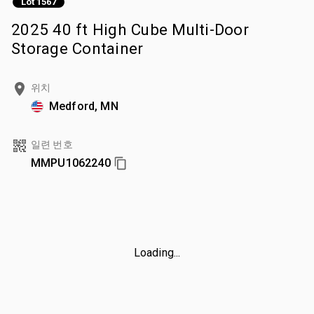
Lot 1567
2025 40 ft High Cube Multi-Door
Storage Container
위치
Medford, MN
일련 번호
MMPU1062240
Loading...