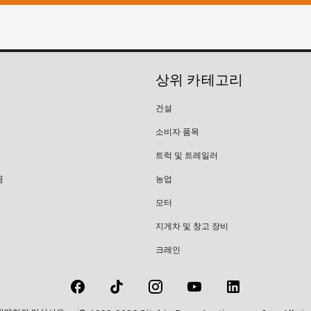
상위 카테고리
건설
소비자 품목
트럭 및 트레일러
금
농업
모터
지게차 및 창고 장비
크레인