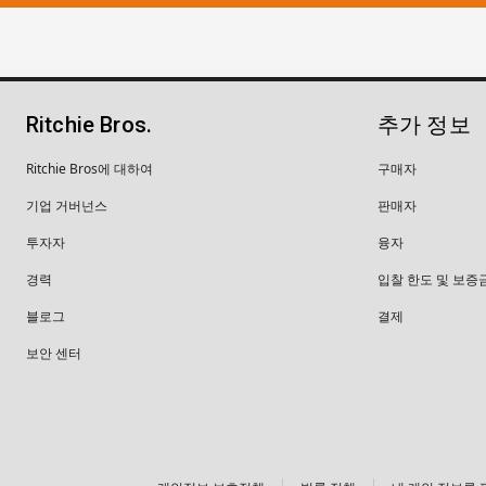
Ritchie Bros.
추가 정보
Ritchie Bros에 대하여
구매자
기업 거버넌스
판매자
투자자
융자
경력
입찰 한도 및 보증
블로그
결제
보안 센터