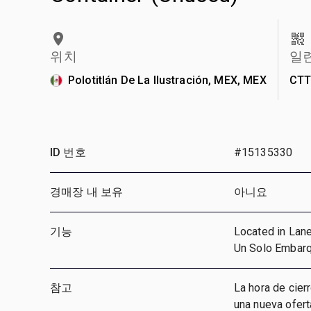
위치
일
Polotitlán De La Ilustración, MEX, MEX
CTT
ID 번호
#15135330
경매장 내 보유
아니요
기능
Located in Lane
Un Solo Embarq
참고
La hora de cier
una nueva ofert