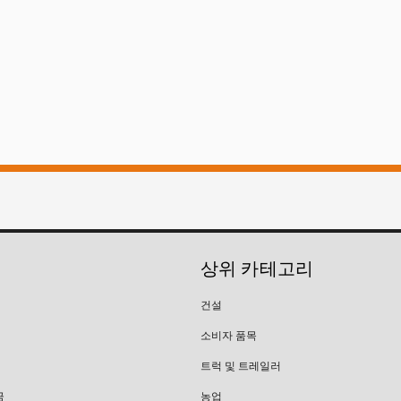
상위 카테고리
건설
소비자 품목
트럭 및 트레일러
금
농업