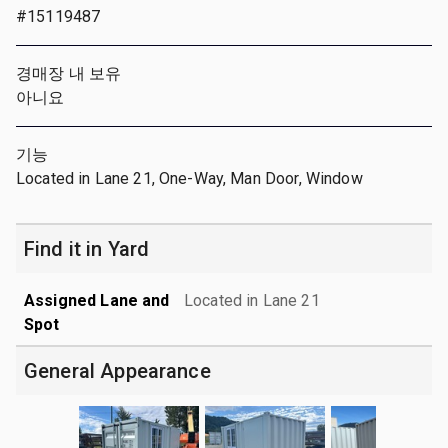
#15119487
경매장 내 보유
아니요
기능
Located in Lane 21, One-Way, Man Door, Window
Find it in Yard
Assigned Lane and
Located in Lane 21
Spot
General Appearance