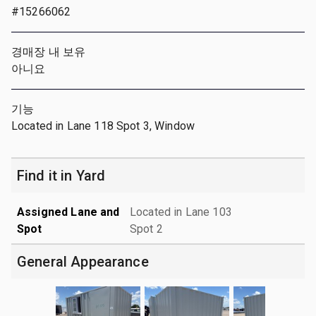
#15266062
경매장 내 보유
아니요
기능
Located in Lane 118 Spot 3, Window
Find it in Yard
Assigned Lane and
Located in Lane 103
Spot
Spot 2
General Appearance