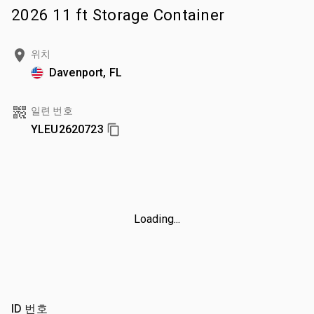
2026 11 ft Storage Container
위치
Davenport, FL
일련 번호
YLEU2620723
Loading...
ID 번호