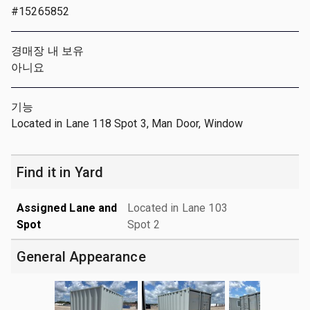
#15265852
경매장 내 보유
아니요
기능
Located in Lane 118 Spot 3, Man Door, Window
Find it in Yard
Assigned Lane and
Located in Lane 103
Spot
Spot 2
General Appearance