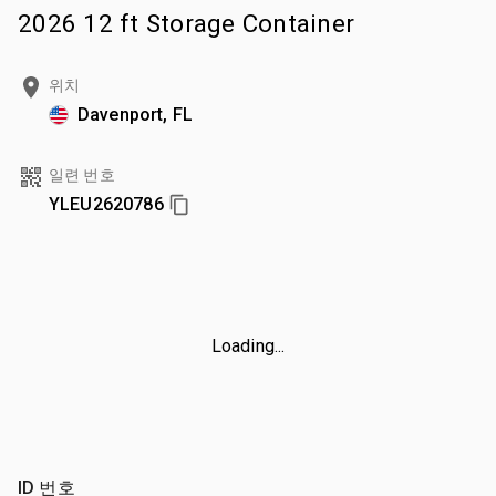
2026 12 ft Storage Container
위치
Davenport, FL
일련 번호
YLEU2620786
Loading...
ID 번호