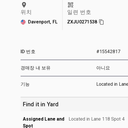
위치
일련 번호
Davenport, FL
ZXJU0271538
ID 번호
#15542817
경매장 내 보유
아니요
기능
Located in Lan
Find it in Yard
Assigned Lane and
Located in Lane 118 Spot 4
Spot