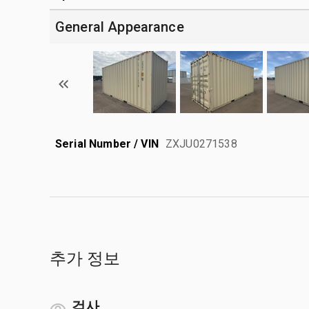
General Appearance
Serial Number / VIN
ZXJU0271538
추가 정보
검사