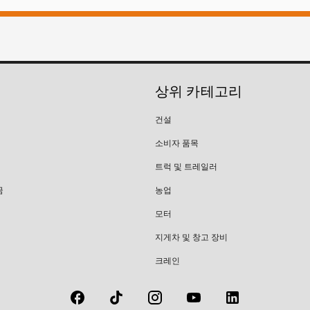
상위 카테고리
건설
소비자 품목
트럭 및 트레일러
금
농업
모터
지게차 및 창고 장비
크레인