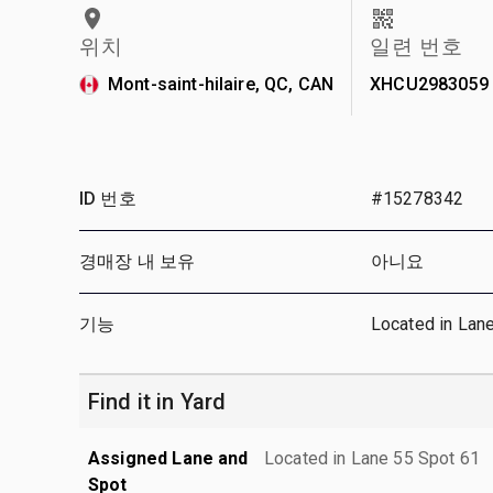
위치
일련 번호
Mont-saint-hilaire, QC, CAN
XHCU2983059
ID 번호
#15278342
경매장 내 보유
아니요
기능
Located in Lan
Find it in Yard
Assigned Lane and
Located in Lane 55 Spot 61
Spot