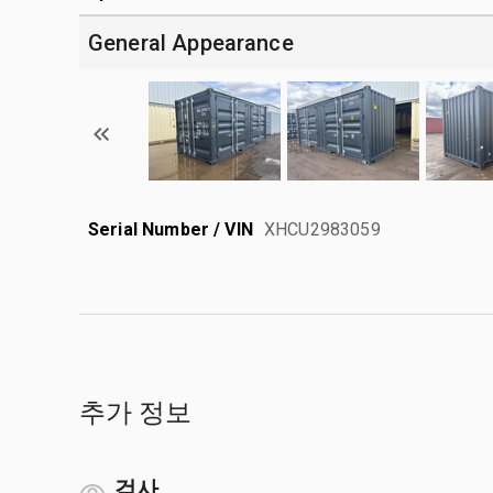
General Appearance
Serial Number / VIN
XHCU2983059
추가 정보
검사