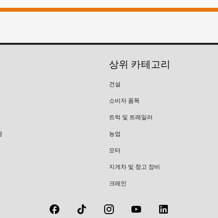
상위 카테고리
건설
소비자 품목
트럭 및 트레일러
금
농업
모터
지게차 및 창고 장비
크레인