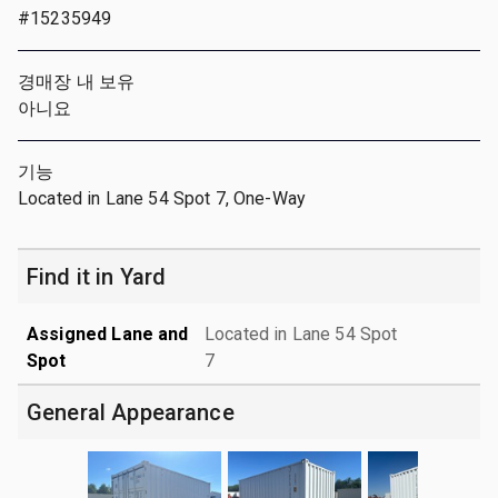
#15235949
경매장 내 보유
아니요
기능
Located in Lane 54 Spot 7, One-Way
Find it in Yard
Assigned Lane and
Located in Lane 54 Spot
Spot
7
General Appearance