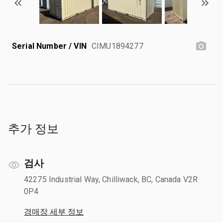
Serial Number / VIN
CIMU1894277
추가 정보
검사
42275 Industrial Way, Chilliwack, BC, Canada V2R
0P4
경매장 세부 정보