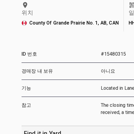
위치
일
County Of Grande Prairie No. 1, AB, CAN
H
ID 번호
#15480315
경매장 내 보유
아니요
기능
Located in Lan
참고
The closing time
received, a time
Find it in Yard