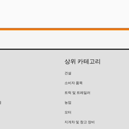
상위 카테고리
건설
소비자 품목
트럭 및 트레일러
금
농업
모터
지게차 및 창고 장비