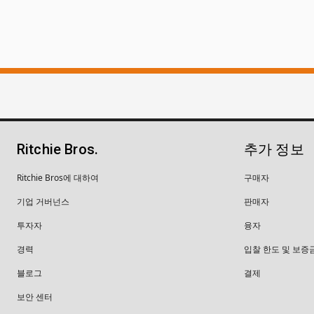
Ritchie Bros.
추가 정보
Ritchie Bros에 대하여
구매자
기업 거버넌스
판매자
투자자
융자
경력
입찰 한도 및 보증
블로그
결제
보안 센터