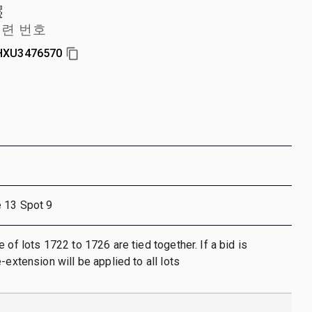
련 번호
HXU3476570
e 13 Spot 9
 of lots 1722 to 1726 are tied together. If a bid is
-extension will be applied to all lots