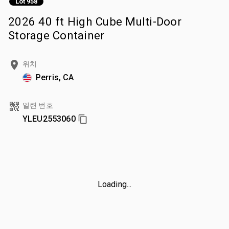
Lot 958
2026 40 ft High Cube Multi-Door
Storage Container
위치
Perris, CA
일련 번호
YLEU2553060
Loading...