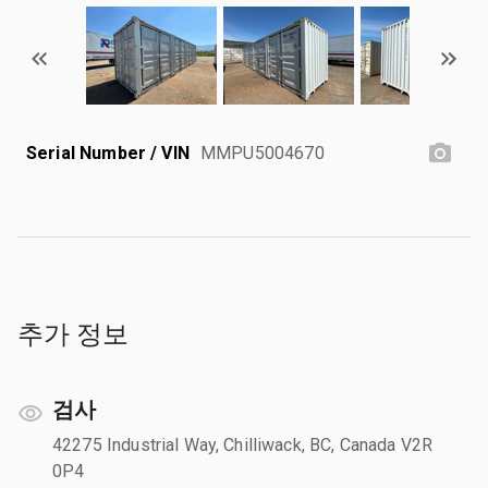
Serial Number / VIN
MMPU5004670
추가 정보
검사
42275 Industrial Way, Chilliwack, BC, Canada V2R
0P4