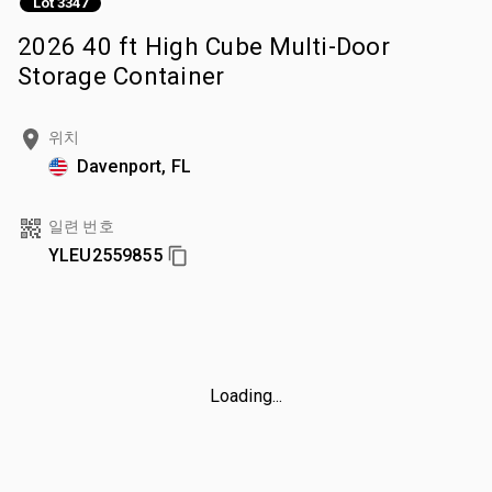
Lot 3347
2026 40 ft High Cube Multi-Door
Storage Container
위치
Davenport, FL
일련 번호
YLEU2559855
Loading...