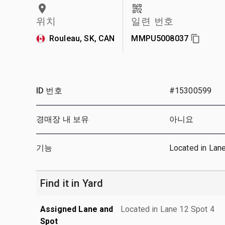
위치
일련 번호
Rouleau, SK, CAN
MMPU5008037
ID 번호
#15300599
경매장 내 보유
아니요
기능
Located in Lan
Find it in Yard
Assigned Lane and
Located in Lane 12 Spot 4
Spot