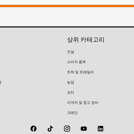
상위 카테고리
건설
소비자 품목
트럭 및 트레일러
금
농업
모터
지게차 및 창고 장비
크레인