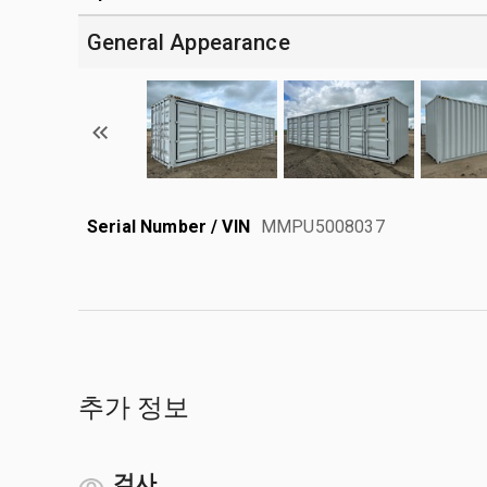
General Appearance
Serial Number / VIN
MMPU5008037
추가 정보
검사