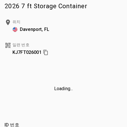
2026 7 ft Storage Container
위치
Davenport, FL
일련 번호
KJ7FT026001
Loading...
ID 번호