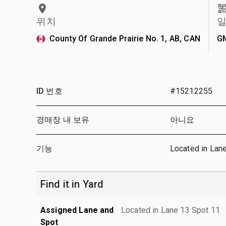
위치
일
County Of Grande Prairie No. 1, AB, CAN
G
ID 번호
#15212255
경매장 내 보유
아니요
기능
Located in Lan
Find it in Yard
Assigned Lane and
Located in Lane 13 Spot 11
Spot