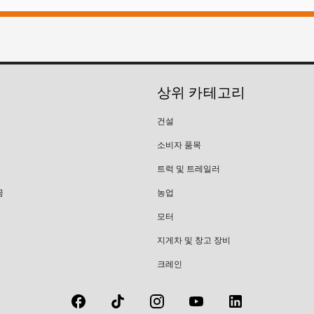
상위 카테고리
건설
소비자 품목
트럭 및 트레일러
금
농업
모터
지게차 및 창고 장비
크레인