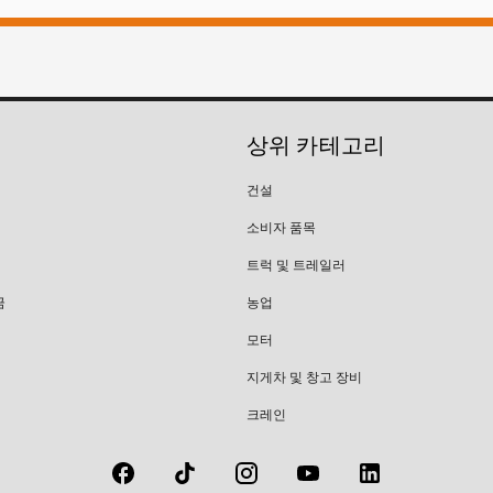
상위 카테고리
건설
소비자 품목
트럭 및 트레일러
금
농업
모터
지게차 및 창고 장비
크레인