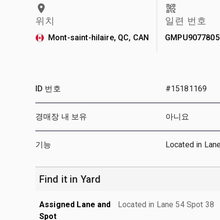
위치
일련 번호
Mont-saint-hilaire, QC, CAN
GMPU9077805
ID 번호
#15181169
경매장 내 보유
아니요
기능
Located in Lan
Find it in Yard
Assigned Lane and
Located in Lane 54 Spot 38
Spot