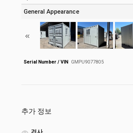
General Appearance
Serial Number / VIN
GMPU9077805
추가 정보
검사