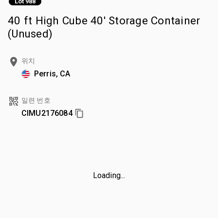
Lot 988
40 ft High Cube 40' Storage Container
(Unused)
위치
Perris, CA
일련 번호
CIMU2176084
Loading...