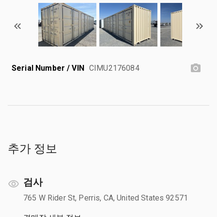
Serial Number / VIN
CIMU2176084
추가 정보
검사
765 W Rider St, Perris, CA, United States 92571