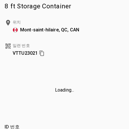
8 ft Storage Container
위치
Mont-saint-hilaire, QC, CAN
일련 번호
VTTU23021
Loading...
ID 번호