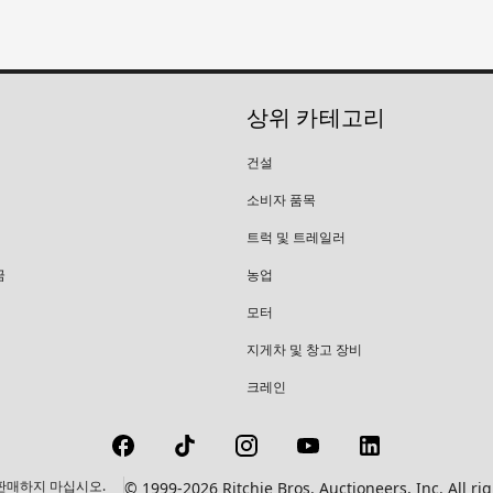
상위 카테고리
건설
소비자 품목
트럭 및 트레일러
금
농업
모터
지게차 및 창고 장비
크레인
판매하지 마십시오.
© 1999-2026 Ritchie Bros. Auctioneers, Inc.