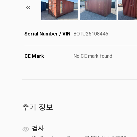
Serial Number / VIN
BOTU25108446
CE Mark
No CE mark found
추가 정보
검사